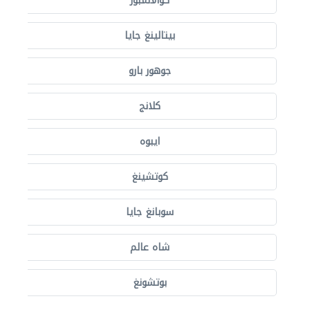
كوالالمبور
بيتالينغ جايا
جوهور بارو
كلانج
ايبوه
كوتشينغ
سوبانغ جايا
شاه عالم
بوتشونغ