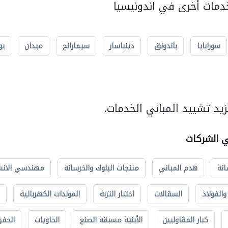
مات أخرى في اندونيسيا
سورابايا
باندونق
دينباسار
سيمارانج
ميدان
يو
يد تشييد المباني الخدمات.
ي الشركات
انة
هدم المباني
منتجات البلوك والخرسانة
مهندسي الانش
الفولاذ
السقالات
اختبار التربة
المولدات الكهربائية
كبار المقاوليين
الأبنية مسبقة الصنع
الحاويات
الحفري