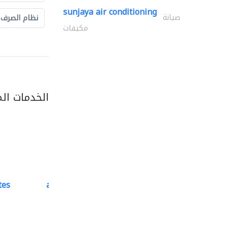
sunjaya air conditioning
صيانة
نظام الصرف
مكيفات
الخدمات ال
tes
accurate bldh cont..
كبار المقاوليين