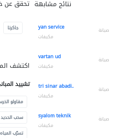
تحقق عن خد
نتائج مشابهة
yan service
جاكرتا
صيانة
مكيفات
vartan ud
صيانة
اكتشف المز
مكيفات
تشييد المبان
tri sinar abadi..
صيانة
مكيفات
مقاولو الخرس
syalom teknik
سحب الحديد و
صيانة
مكيفات
تسرّب المياه