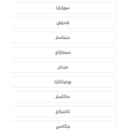
سورابايا
باندونق
دينباسار
سيمارانج
ميدان
يوغياكارتا
ماكاسار
تانجيرانج
بيكاسي