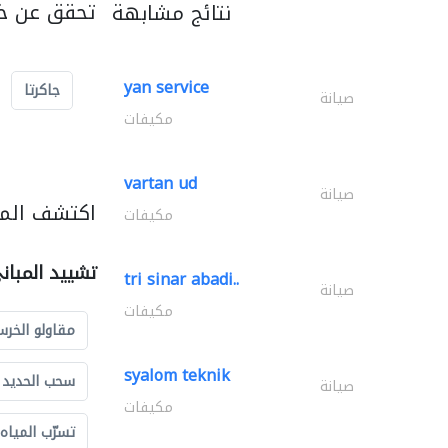
تحقق عن خد
نتائج مشابهة
yan service
جاكرتا
صيانة
مكيفات
vartan ud
صيانة
اكتشف المز
مكيفات
تشييد المبان
tri sinar abadi..
صيانة
مكيفات
مقاولو الخرس
syalom teknik
سحب الحديد و
صيانة
مكيفات
تسرّب المياه