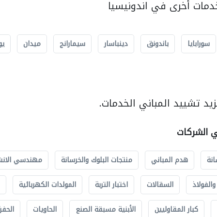
مات أخرى في اندونيسيا
سورابايا
باندونق
دينباسار
سيمارانج
ميدان
يو
يد تشييد المباني الخدمات.
ي الشركات
انة
هدم المباني
منتجات البلوك والخرسانة
مهندسي الانش
الفولاذ
السقالات
اختبار التربة
المولدات الكهربائية
كبار المقاوليين
الأبنية مسبقة الصنع
الحاويات
الحفري