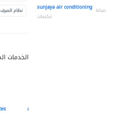
sunjaya air conditioning
صيانة
نظام الصرف
مكيفات
الخدمات ال
tes
accurate bldh cont..
كبار المقاوليين