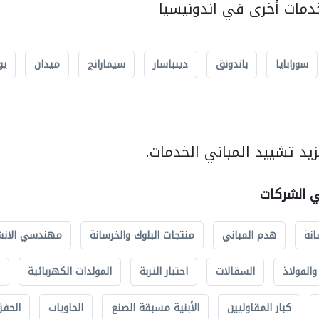
مات أخرى في اندونيسيا
سورابايا
باندونق
دينباسار
سيمارانج
ميدان
يو
يد تشييد المباني الخدمات.
ي الشركات
انة
هدم المباني
منتجات البلوك والخرسانة
مهندسي الانش
الفولاذ
السقالات
اختبار التربة
المولدات الكهربائية
كبار المقاوليين
الأبنية مسبقة الصنع
الحاويات
الحفري