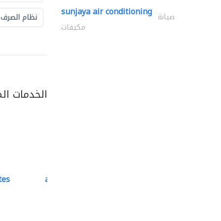
sunjaya air conditioning
صيانة
نظام الصرف
مكيفات
الخدمات ال
tes
accurate bldh cont..
كبار المقاوليين