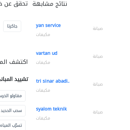
تحقق عن خد
نتائج مشابهة
yan service
جاكرتا
صيانة
مكيفات
vartan ud
صيانة
اكتشف المز
مكيفات
تشييد المبان
tri sinar abadi..
صيانة
مكيفات
مقاولو الخرس
syalom teknik
سحب الحديد و
صيانة
مكيفات
تسرّب المياه