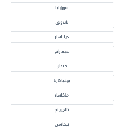
سورابايا
باندونق
دينباسار
سيمارانج
ميدان
يوغياكارتا
ماكاسار
تانجيرانج
بيكاسي