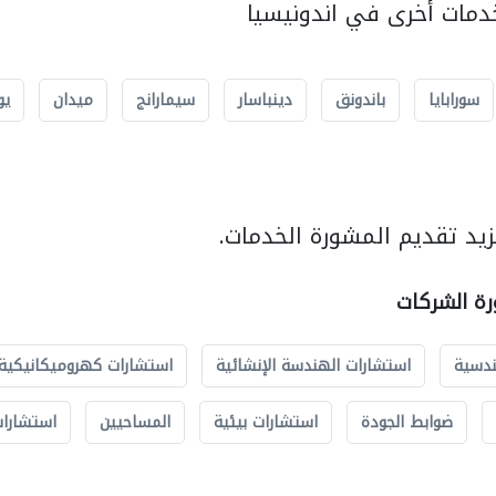
مات أخرى في اندونيسيا
سورابايا
باندونق
دينباسار
سيمارانج
ميدان
يو
يد تقديم المشورة الخدمات.
رة الشركات
ندسية
استشارات الهندسة الإنشائية
استشارات كهروميكانيكية
ضوابط الجودة
استشارات بيئية
المساحيين
استشارات