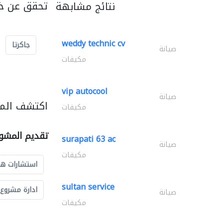
تحقق عن خد
نتائج مشابهة
weddy technic cv
جاكرتا
صيانة
مكيفات
vip autocool
صيانة
اكتشف المز
مكيفات
تقديم المشو
surapati 63 ac
صيانة
مكيفات
استشارات ه
sultan service
ادارة مشروع
صيانة
مكيفات