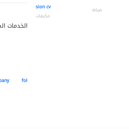
sion cv
صيانة
مكيفات
الخدمات ال
pany
folcra beach industrial..
استشارات هندسية