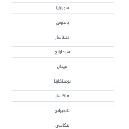
سورابايا
باندونق
دينباسار
سيمارانج
ميدان
يوغياكارتا
ماكاسار
تانجيرانج
بيكاسي