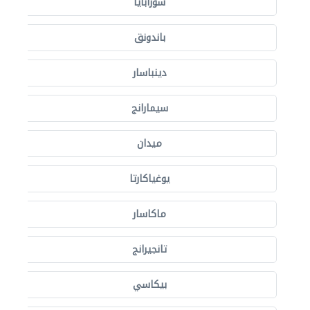
سورابايا
باندونق
دينباسار
سيمارانج
ميدان
يوغياكارتا
ماكاسار
تانجيرانج
بيكاسي