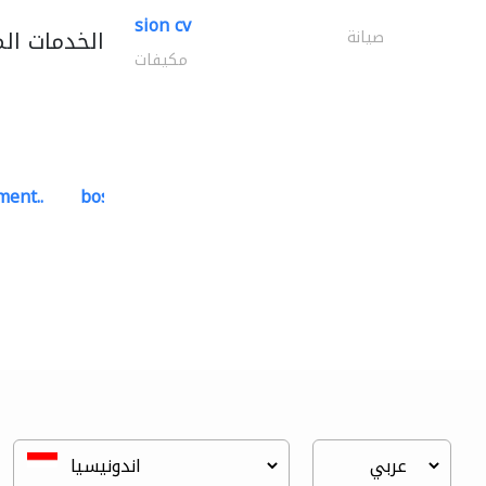
sion cv
الخدمات ال
صيانة
مكيفات
ment..
bosch security systems..
أنظمة الاتصالات