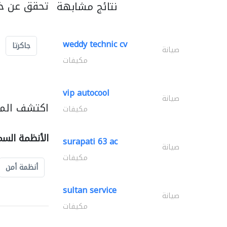
تحقق عن خد
نتائج مشابهة
weddy technic cv
جاكرتا
صيانة
مكيفات
vip autocool
صيانة
اكتشف المز
مكيفات
الأنظمة السم
surapati 63 ac
صيانة
مكيفات
أنظمة أمن
sultan service
صيانة
مكيفات