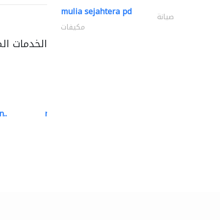
mulia sejahtera pd
صيانة
مكيفات
الخدمات ال
..
neo space interiors
الديكور الداخلي