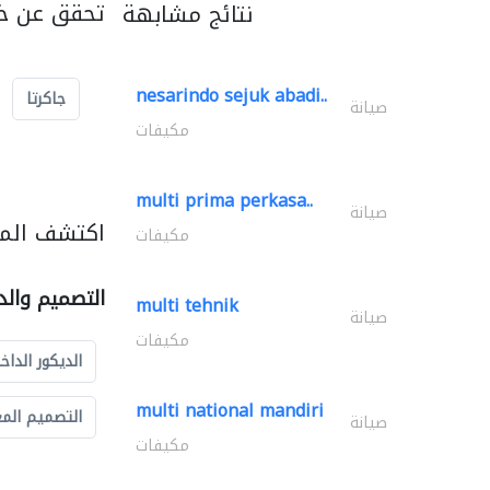
تحقق عن خد
نتائج مشابهة
nesarindo sejuk abadi..
جاكرتا
صيانة
مكيفات
multi prima perkasa..
صيانة
اكتشف المز
مكيفات
التصميم والد
multi tehnik
صيانة
مكيفات
الديكور الداخ
multi national mandiri
التصميم الم
صيانة
مكيفات