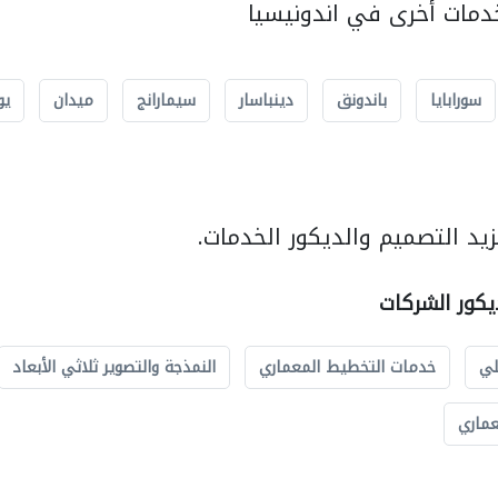
مات أخرى في اندونيسيا
سورابايا
باندونق
دينباسار
سيمارانج
ميدان
يو
يد التصميم والديكور الخدمات.
يكور الشركات
لي
خدمات التخطيط المعماري
النمذجة والتصوير ثلاثي الأبعاد
عماري