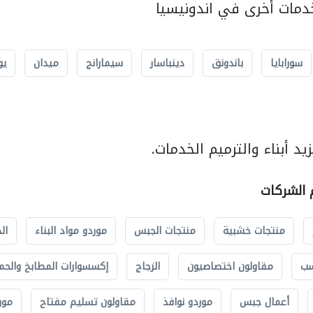
مات أخرى في اندونيسيا
سورابايا
باندونق
دينباسار
سيمارانج
ميدان
يو
د أبناء والترميم الخدمات.
م الشركات
منتجات خشبية
منتجات الجبس
موردو مواد البناء
ال
سب
مقاولون اختصاصيون
الزجاج
إكسسوارات المطابخ والحم
أعمال جبس
موردو نوافذ
مقاولون تسليم مفتاح
مور