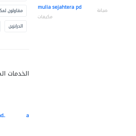
mulia sejahtera pd
صيانة
مقاولون لمك
مكيفات
الدرابزين
الخدمات ال
d..
al barary aluminum..
المنيوم