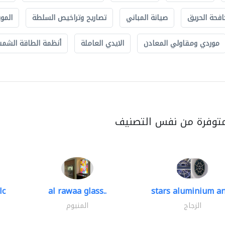
افحة الحريق
صيانة المباني
تصاريح وتراخيص السلطة
الموب
موردي ومقاولي المعادن
الايدي العاملة
أنظمة الطاقة الشمسي
متوفرة من نفس التصنيف
lc
al rawaa glass..
stars aluminium an
الزجاج
المنيوم