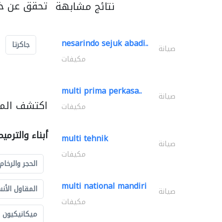
تحقق عن خد
نتائج مشابهة
nesarindo sejuk abadi..
جاكرتا
صيانة
مكيفات
multi prima perkasa..
صيانة
اكتشف المزي
مكيفات
أبناء والترمي
multi tehnik
صيانة
مكيفات
الحجر والرخام
multi national mandiri
المقاول الأن
صيانة
مكيفات
ميكانيكيون