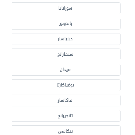
سورابايا
باندونق
دينباسار
سيمارانج
ميدان
يوغياكارتا
ماكاسار
تانجيرانج
بيكاسي