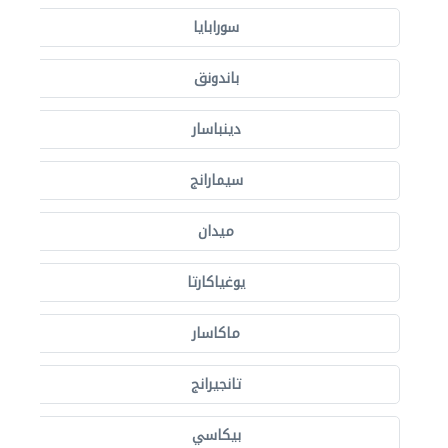
سورابايا
باندونق
دينباسار
سيمارانج
ميدان
يوغياكارتا
ماكاسار
تانجيرانج
بيكاسي