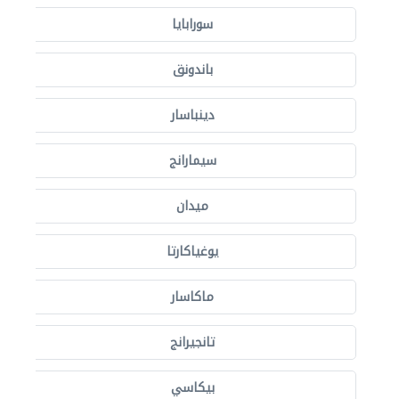
سورابايا
باندونق
دينباسار
سيمارانج
ميدان
يوغياكارتا
ماكاسار
تانجيرانج
بيكاسي