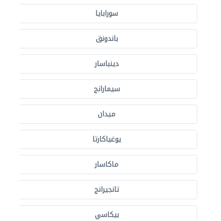
سورابايا
باندونق
دينباسار
سيمارانج
ميدان
يوغياكارتا
ماكاسار
تانجيرانج
بيكاسي