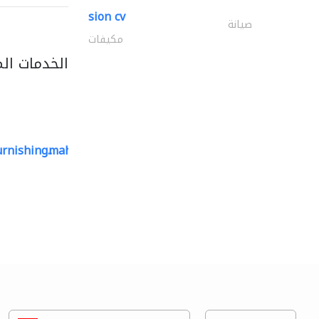
sion cv
صيانة
مكيفات
الخدمات ال
rnishing..
mahmayi office furniture..
الأثاث المكتبي