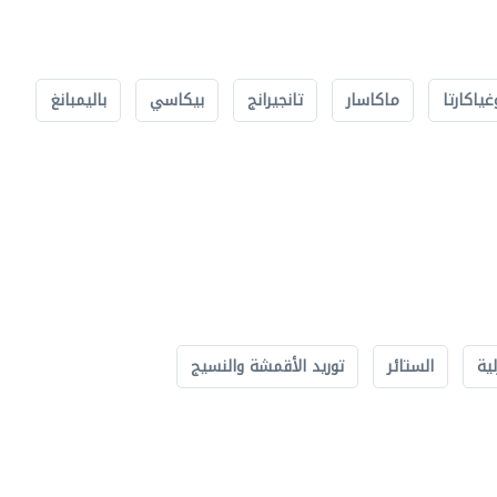
غياكارتا
ماكاسار
تانجيرانج
بيكاسي
باليمبانغ
لية
الستائر
توريد الأقمشة والنسيج