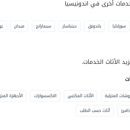
مات أخرى في اندونيسيا
سورابايا
باندونق
دينباسار
سيمارانج
ميدان
يو
د الأثاث الخدمات.
ات
وشات المنزلية
الأثاث المكتبي
الاكسسوارات
الأجهزة المنز
دافئ
أثاث حسب الطلب