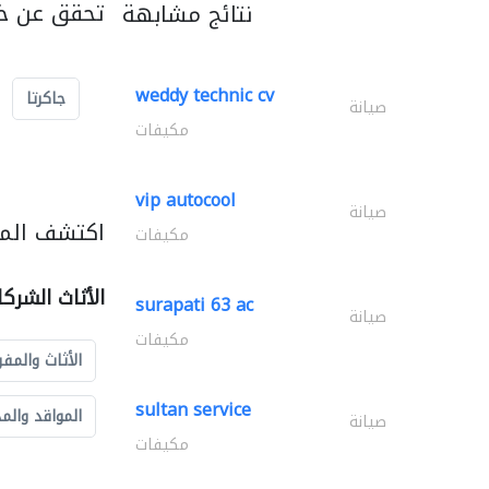
تحقق عن خد
نتائج مشابهة
weddy technic cv
جاكرتا
صيانة
مكيفات
vip autocool
صيانة
اكتشف المزي
مكيفات
الأثاث الشرك
surapati 63 ac
صيانة
مكيفات
الأثاث والمفر
sultan service
المواقد والم
صيانة
مكيفات