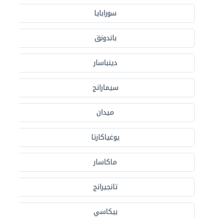
سورابايا
باندونق
دينباسار
سيمارانج
ميدان
يوغياكارتا
ماكاسار
تانجيرانج
بيكاسي