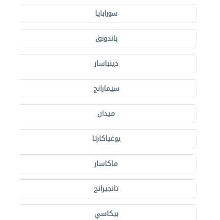
سورابايا
باندونق
دينباسار
سيمارانج
ميدان
يوغياكارتا
ماكاسار
تانجيرانج
بيكاسي