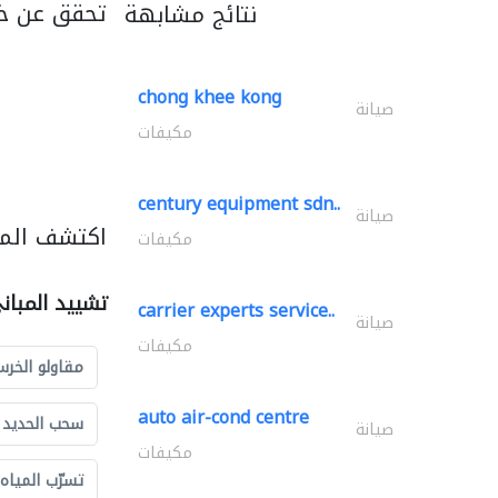
تحقق عن خد
نتائج مشابهة
chong khee kong
صيانة
مكيفات
century equipment sdn..
صيانة
اكتشف المز
مكيفات
تشييد المبان
carrier experts service..
صيانة
مكيفات
مقاولو الخرس
auto air-cond centre
سحب الحديد و
صيانة
مكيفات
تسرّب المياه