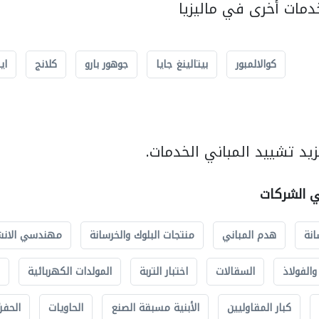
مات أخرى في ماليزيا
كوالالمبور
بيتالينغ جايا
جوهور بارو
كلانج
اي
يد تشييد المباني الخدمات.
ي الشركات
انة
هدم المباني
منتجات البلوك والخرسانة
مهندسي الانش
الفولاذ
السقالات
اختبار التربة
المولدات الكهربائية
كبار المقاوليين
الأبنية مسبقة الصنع
الحاويات
الحفري