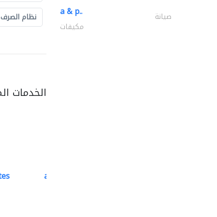
a & p..
صيانة
نظام الصرف
مكيفات
الخدمات ال
tes
accurate bldh cont..
كبار المقاوليين