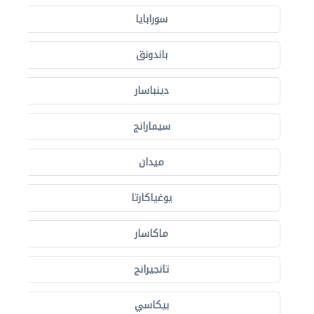
سورابايا
باندونق
دينباسار
سيمارانج
ميدان
يوغياكارتا
ماكاسار
تانجيرانج
بيكاسي