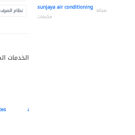
sunjaya air conditioning
صيانة
نظام الصرف
مكيفات
الخدمات ال
tes
accurate bldh cont..
كبار المقاوليين