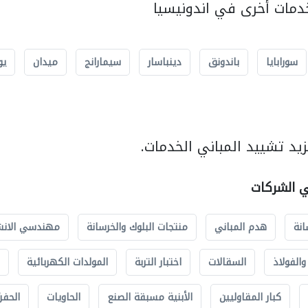
مات أخرى في اندونيسيا
سورابايا
باندونق
دينباسار
سيمارانج
ميدان
يو
يد تشييد المباني الخدمات.
ي الشركات
انة
هدم المباني
منتجات البلوك والخرسانة
مهندسي الانش
الفولاذ
السقالات
اختبار التربة
المولدات الكهربائية
كبار المقاوليين
الأبنية مسبقة الصنع
الحاويات
الحفري