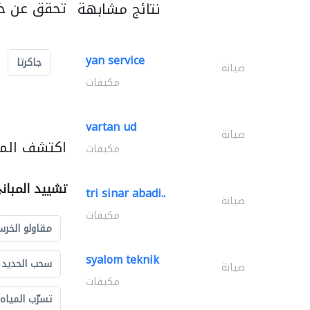
تحقق عن خد
نتائج مشابهة
yan service
جاكرتا
صيانة
مكيفات
vartan ud
صيانة
اكتشف المز
مكيفات
تشييد المبان
tri sinar abadi..
صيانة
مكيفات
مقاولو الخرس
syalom teknik
سحب الحديد و
صيانة
مكيفات
تسرّب المياه