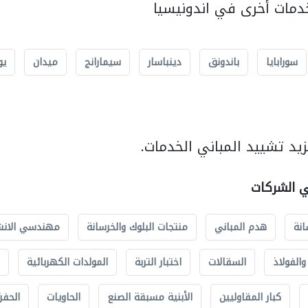
مات أخرى في اندونيسيا
سورابايا
باندونق
دينباسار
سيمارانج
ميدان
يو
يد تشييد المباني الخدمات.
ي الشركات
انة
هدم المباني
منتجات البلوك والخرسانة
مهندسي الانش
الفولاذ
السقالات
اختبار التربة
المولدات الكهربائية
كبار المقاوليين
الأبنية مسبقة الصنع
الحاويات
الحفري