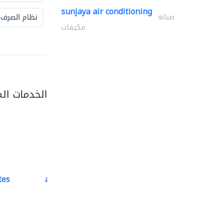
sunjaya air conditioning
صيانة
نظام الصرف
مكيفات
الخدمات ال
tes
accurate bldh cont..
كبار المقاوليين