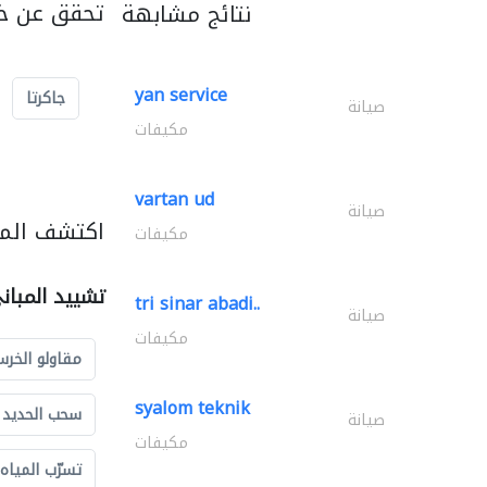
تحقق عن خد
نتائج مشابهة
yan service
جاكرتا
صيانة
مكيفات
vartan ud
صيانة
اكتشف المز
مكيفات
تشييد المبان
tri sinar abadi..
صيانة
مكيفات
مقاولو الخرس
syalom teknik
سحب الحديد و
صيانة
مكيفات
تسرّب المياه