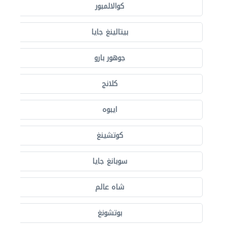
كوالالمبور
بيتالينغ جايا
جوهور بارو
كلانج
ايبوه
كوتشينغ
سوبانغ جايا
شاه عالم
بوتشونغ