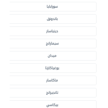
سورابايا
باندونق
دينباسار
سيمارانج
ميدان
يوغياكارتا
ماكاسار
تانجيرانج
بيكاسي