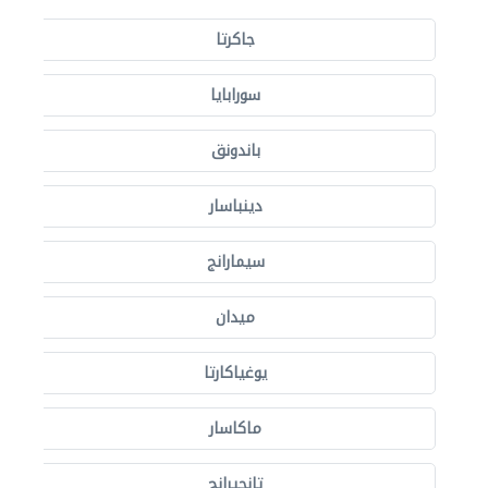
جاكرتا
سورابايا
باندونق
دينباسار
سيمارانج
ميدان
يوغياكارتا
ماكاسار
تانجيرانج