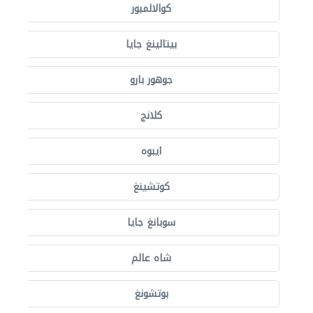
كوالالمبور
بيتالينغ جايا
جوهور بارو
كلانج
ايبوه
كوتشينغ
سوبانغ جايا
شاه عالم
بوتشونغ