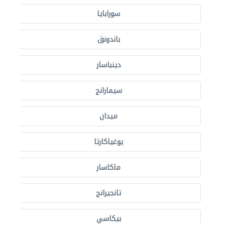
سورابايا
باندونق
دينباسار
سيمارانج
ميدان
يوغياكارتا
ماكاسار
تانجيرانج
بيكاسي