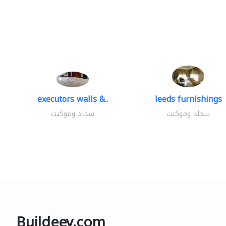
executors walls &..
leeds furnishings
سجاد وموكيت
سجاد وموكيت
Buildeey.com