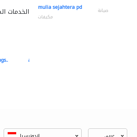
mulia sejahtera pd
الخدمات ال
صيانة
مكيفات
gs..
ali dakhili general..
سجاد وموكيت