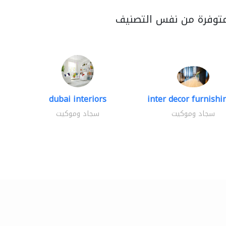
متوفرة من نفس التصنيف
dubai interiors
inter decor furnishin
سجاد وموكيت
سجاد وموكيت