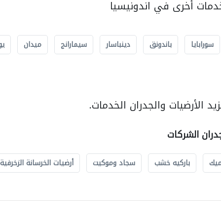
مات أخرى في اندونيسيا
سورابايا
باندونق
دينباسار
سيمارانج
ميدان
يو
د الأرضيات والجدران الخدمات.
جدران الشركات
ميك
باركيه خشب
سجاد وموكيت
أرضيات الخرسانة الزخرفية