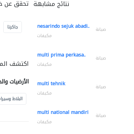
تحقق عن خد
نتائج مشابهة
nesarindo sejuk abadi..
جاكرتا
صيانة
مكيفات
multi prima perkasa..
صيانة
اكتشف المزي
مكيفات
الأرضيات وال
multi tehnik
صيانة
مكيفات
البلاط وسيرا
multi national mandiri
صيانة
مكيفات