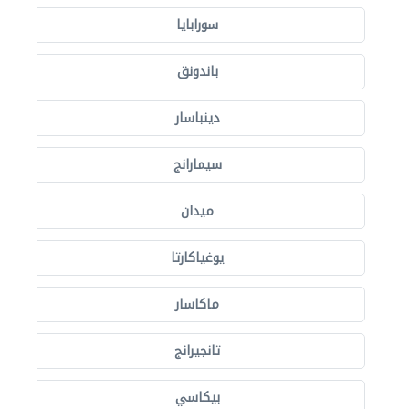
سورابايا
باندونق
دينباسار
سيمارانج
ميدان
يوغياكارتا
ماكاسار
تانجيرانج
بيكاسي