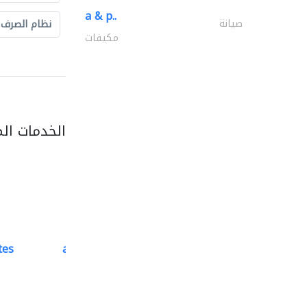
a & p..
صيانة
نظام الصرف
مكيفات
الخدمات ال
tes
accurate bldh cont..
كبار المقاوليين