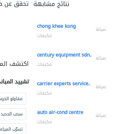
تحقق عن خد
نتائج مشابهة
chong khee kong
صيانة
مكيفات
century equipment sdn..
صيانة
اكتشف المز
مكيفات
تشييد المبان
carrier experts service..
صيانة
مكيفات
مقاولو الخرس
auto air-cond centre
سحب الحديد و
صيانة
مكيفات
تسرّب المياه