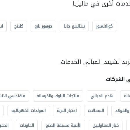
مات أخرى في ماليزيا
كوالالمبور
بيتالينغ جايا
جوهور بارو
كلانج
اي
يد تشييد المباني الخدمات.
ي الشركات
انة
هدم المباني
منتجات البلوك والخرسانة
مهندسي الانش
الفولاذ
السقالات
اختبار التربة
المولدات الكهربائية
كبار المقاوليين
الأبنية مسبقة الصنع
الحاويات
الحفري