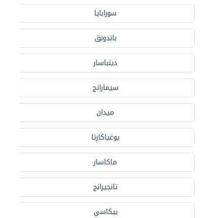
سورابايا
باندونق
دينباسار
سيمارانج
ميدان
يوغياكارتا
ماكاسار
تانجيرانج
بيكاسي