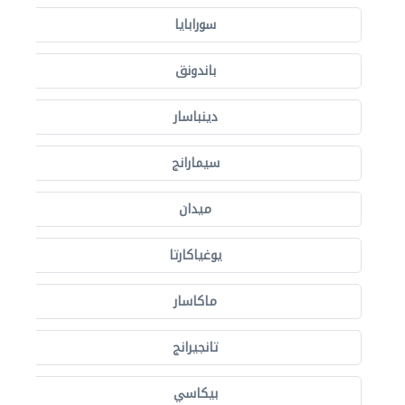
سورابايا
باندونق
دينباسار
سيمارانج
ميدان
يوغياكارتا
ماكاسار
تانجيرانج
بيكاسي