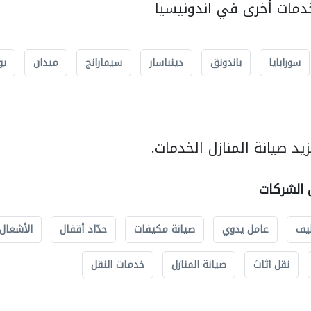
مات أخرى في اندونيسيا
سورابايا
باندونق
دينباسار
سيمارانج
ميدان
يو
د صيانة المنازل الخدمات.
ل الشركات
يف
عامل يدوي
صيانة مكيفات
حدّاد أقفال
الأشغال 
نقل اثاث
صيانة المنازل
خدمات النقل