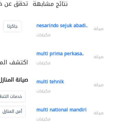
تحقق عن خد
نتائج مشابهة
nesarindo sejuk abadi..
جاكرتا
صيانة
مكيفات
multi prima perkasa..
صيانة
اكتشف المزي
مكيفات
صيانة المناز
multi tehnik
صيانة
مكيفات
خدمات التنظ
multi national mandiri
أمن المنازل
صيانة
مكيفات