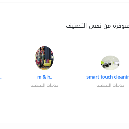
متوفرة من نفس التصنيف
.
m & h..
smart touch cleanin
خدمات التنظيف
خدمات التنظيف