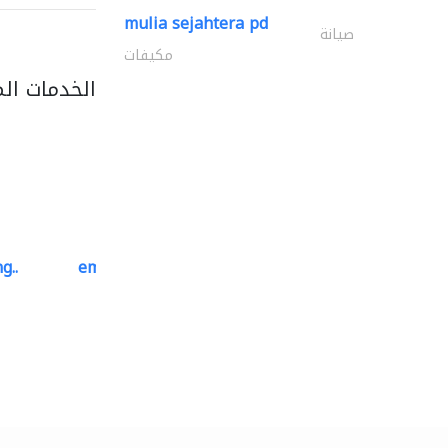
mulia sejahtera pd
صيانة
مكيفات
الخدمات ال
g..
emerald star cleaning..
خدمات التنظيف