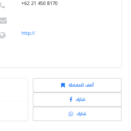
+62 21 450 8170
http://
أضف للمفضلة
شارك
شارك