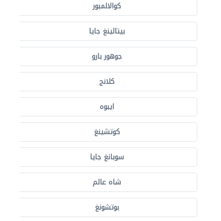
كوالالمبور
بيتالينغ جايا
جوهور بارو
كلانج
ايبوه
كوتشينغ
سوبانغ جايا
شاه عالم
بوتشونغ