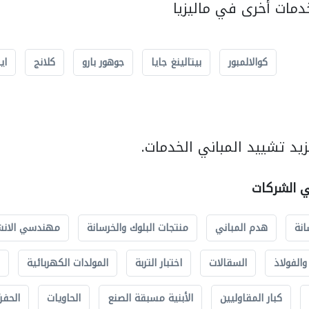
مات أخرى في ماليزيا
كوالالمبور
بيتالينغ جايا
جوهور بارو
كلانج
اي
يد تشييد المباني الخدمات.
ي الشركات
انة
هدم المباني
منتجات البلوك والخرسانة
مهندسي الانش
الفولاذ
السقالات
اختبار التربة
المولدات الكهربائية
كبار المقاوليين
الأبنية مسبقة الصنع
الحاويات
الحفري