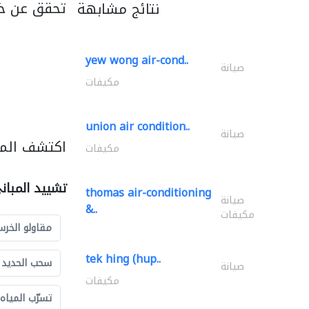
تحقق عن خد
نتائج مشابهة
yew wong air-cond..
صيانة
مكيفات
union air condition..
صيانة
اكتشف المز
مكيفات
تشييد المبان
thomas air-conditioning
صيانة
&..
مكيفات
مقاولو الخرس
tek hing (hup..
سحب الحديد و
صيانة
مكيفات
تسرّب المياه