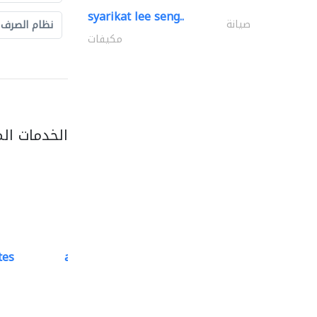
syarikat lee seng..
صيانة
نظام الصرف
مكيفات
الخدمات ال
tes
accurate bldh cont..
كبار المقاوليين