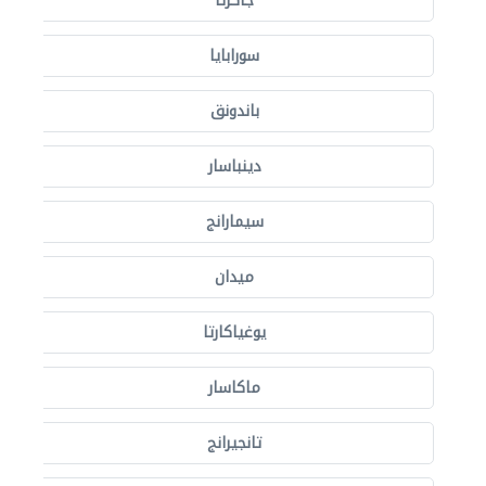
جاكرتا
سورابايا
باندونق
دينباسار
سيمارانج
ميدان
يوغياكارتا
ماكاسار
تانجيرانج