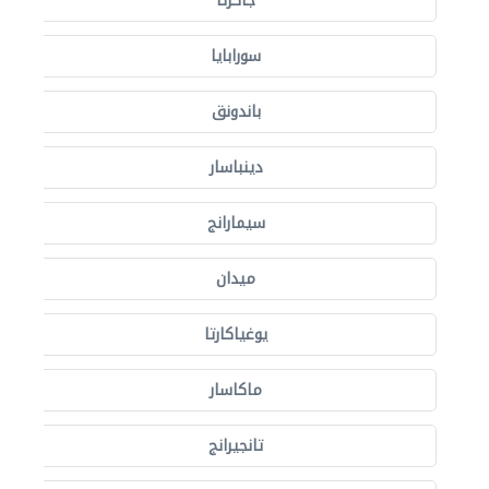
جاكرتا
سورابايا
باندونق
دينباسار
سيمارانج
ميدان
يوغياكارتا
ماكاسار
تانجيرانج