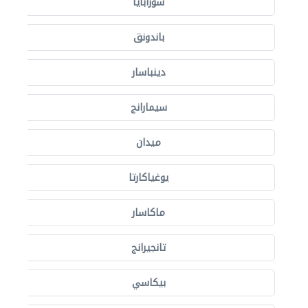
سورابايا
باندونق
دينباسار
سيمارانج
ميدان
يوغياكارتا
ماكاسار
تانجيرانج
بيكاسي