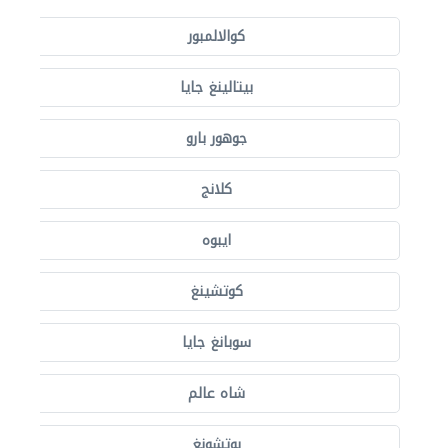
كوالالمبور
بيتالينغ جايا
جوهور بارو
كلانج
ايبوه
كوتشينغ
سوبانغ جايا
شاه عالم
بوتشونغ