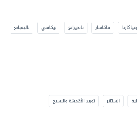
غياكارتا
ماكاسار
تانجيرانج
بيكاسي
باليمبانغ
لية
الستائر
توريد الأقمشة والنسيج