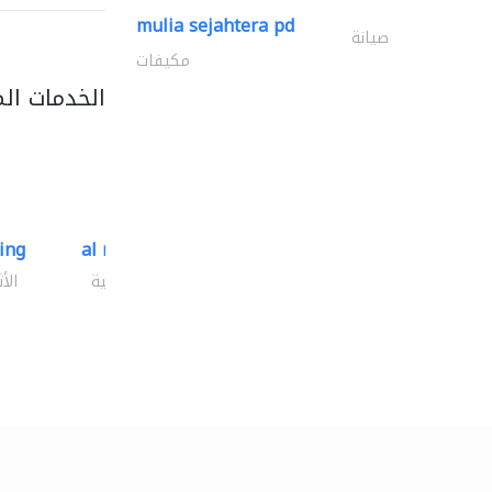
mulia sejahtera pd
صيانة
مكيفات
الخدمات ال
ding
al mashrabia furniture..
الأثاث والمفروشات المنزلية
الأ