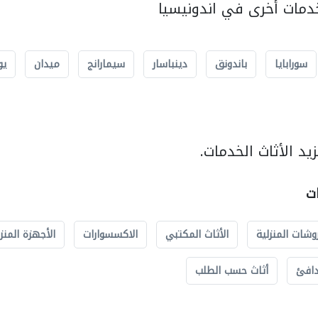
مات أخرى في اندونيسيا
سورابايا
باندونق
دينباسار
سيمارانج
ميدان
يو
د الأثاث الخدمات.
ات
وشات المنزلية
الأثاث المكتبي
الاكسسوارات
الأجهزة المنز
دافئ
أثاث حسب الطلب