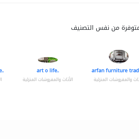
متوفرة من نفس التصنيف
..
art o life..
arfan furniture tra
ثاث والمفروشات المنزلية
الأثاث والمفروشات المنزلية
ا