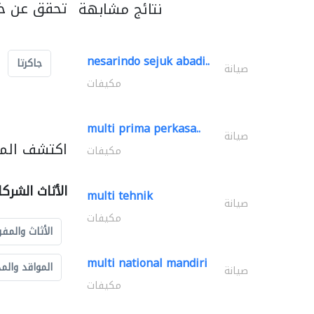
تحقق عن خد
نتائج مشابهة
nesarindo sejuk abadi..
جاكرتا
صيانة
مكيفات
multi prima perkasa..
صيانة
اكتشف المزي
مكيفات
الأثاث الشرك
multi tehnik
صيانة
مكيفات
الأثاث والمفر
multi national mandiri
المواقد والم
صيانة
مكيفات