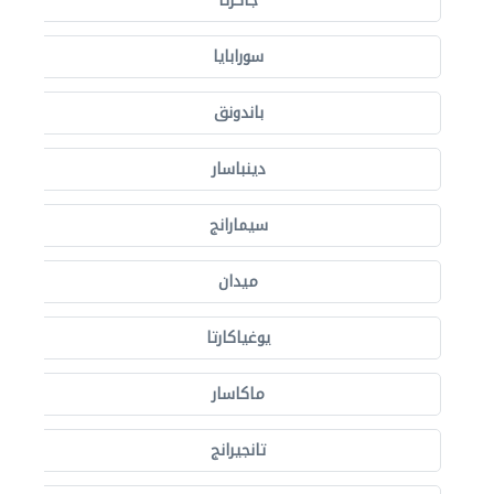
جاكرتا
سورابايا
باندونق
دينباسار
سيمارانج
ميدان
يوغياكارتا
ماكاسار
تانجيرانج