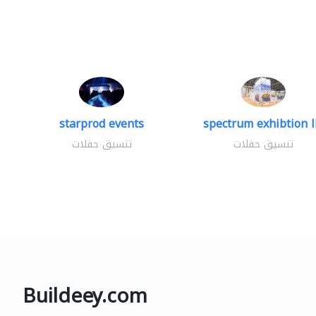
starprod events
spectrum exhibtion l
تنسيق حفلات
تنسيق حفلات
Buildeey.com