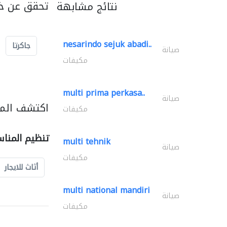
تحقق عن خد
نتائج مشابهة
nesarindo sejuk abadi..
جاكرتا
صيانة
مكيفات
multi prima perkasa..
صيانة
اكتشف المز
مكيفات
تنظيم المنا
multi tehnik
صيانة
مكيفات
أثاث للايجار
multi national mandiri
صيانة
مكيفات