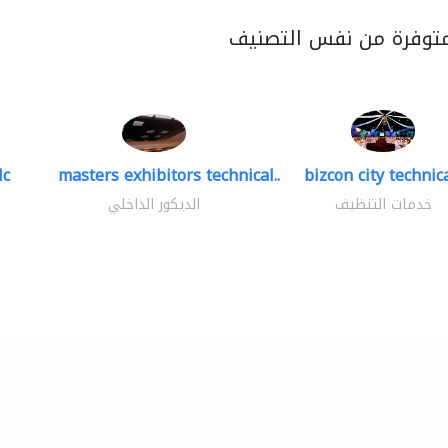
متوفرة من نفس التصنيف
lc
masters exhibitors technical..
bizcon city technica
خدمات التنظيف
الديكور الداخلي