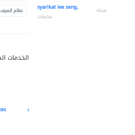
syarikat lee seng..
صيانة
نظام الصرف
مكيفات
الخدمات ال
tes
accurate bldh cont..
كبار المقاوليين