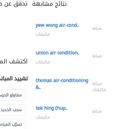
تحقق عن خد
نتائج مشابهة
yew wong air-cond..
صيانة
مكيفات
union air condition..
صيانة
اكتشف المز
مكيفات
تشييد المبان
thomas air-conditioning
صيانة
&..
مكيفات
مقاولو الخرس
tek hing (hup..
سحب الحديد و
صيانة
مكيفات
تسرّب المياه