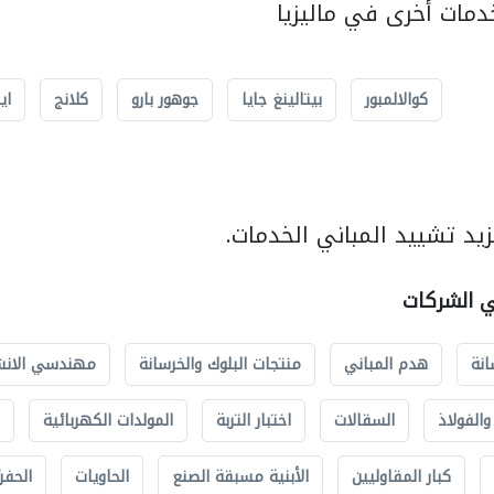
مات أخرى في ماليزيا
كوالالمبور
بيتالينغ جايا
جوهور بارو
كلانج
اي
يد تشييد المباني الخدمات.
ي الشركات
انة
هدم المباني
منتجات البلوك والخرسانة
مهندسي الانش
الفولاذ
السقالات
اختبار التربة
المولدات الكهربائية
كبار المقاوليين
الأبنية مسبقة الصنع
الحاويات
الحفري