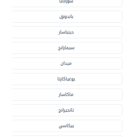
سورابايا
باندونق
دينباسار
سيمارانج
ميدان
يوغياكارتا
ماكاسار
تانجيرانج
بيكاسي