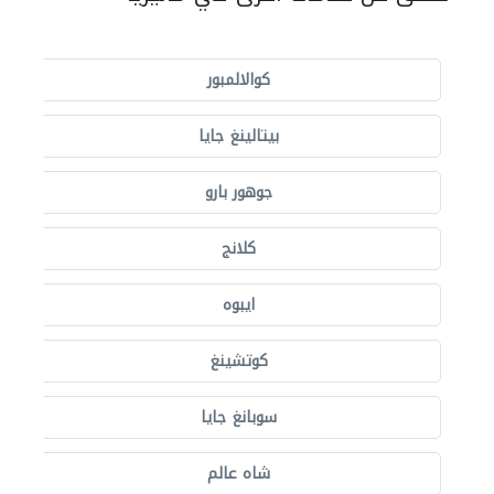
كوالالمبور
بيتالينغ جايا
جوهور بارو
كلانج
ايبوه
كوتشينغ
سوبانغ جايا
شاه عالم