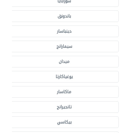
سورابايا
باندونق
دينباسار
سيمارانج
ميدان
يوغياكارتا
ماكاسار
تانجيرانج
بيكاسي