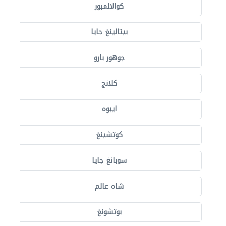
كوالالمبور
بيتالينغ جايا
جوهور بارو
كلانج
ايبوه
كوتشينغ
سوبانغ جايا
شاه عالم
بوتشونغ