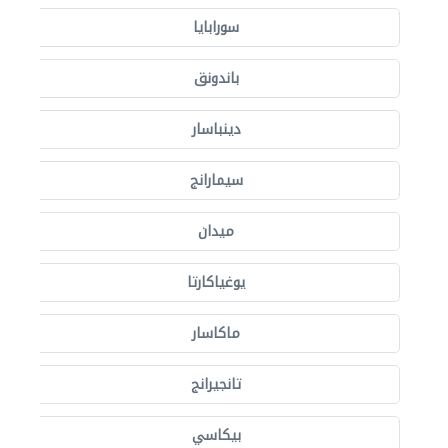
سورابايا
باندونق
دينباسار
سيمارانج
ميدان
يوغياكارتا
ماكاسار
تانجيرانج
بيكاسي