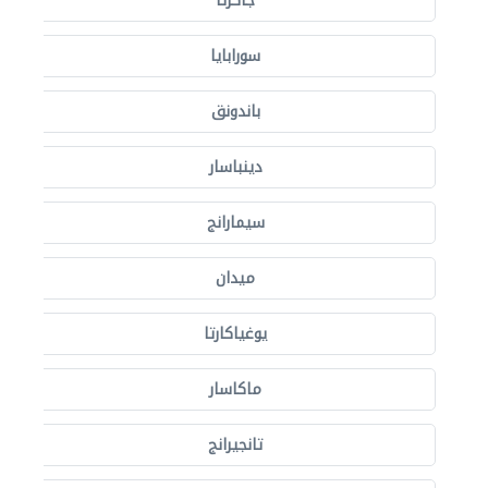
جاكرتا
سورابايا
باندونق
دينباسار
سيمارانج
ميدان
يوغياكارتا
ماكاسار
تانجيرانج