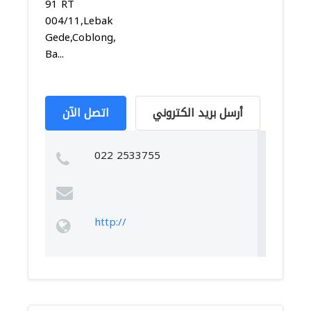
91 RT
004/11,Lebak
Gede,Coblong,
Ba...
أرسل بريد الكتروني
اتصل الآن
022 2533755
http://